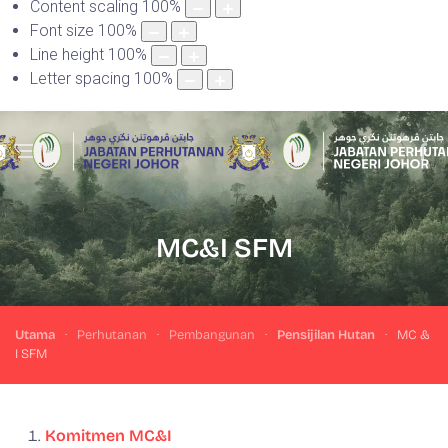
Content scaling
100
%
Font size
100
%
Line height
100
%
Letter spacing
100
%
MC&I SFM
Utama
Perhutanan
Pembangunan
Pensijilan Hutan
MC &
I SFM
Komitmen MC&I