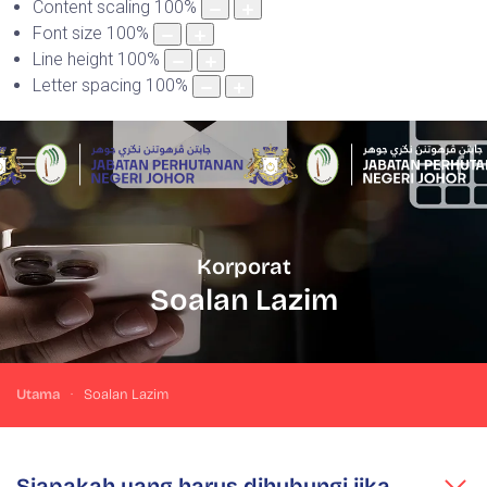
Content scaling
100
%
Font size
100
%
Line height
100
%
Letter spacing
100
%
Korporat
Soalan Lazim
Utama
Soalan Lazim
Siapakah yang harus dihubungi jika