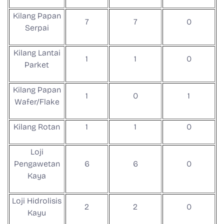
Kilang Papan
7
7
0
Serpai
Kilang Lantai
1
1
0
Parket
Kilang Papan
1
0
1
Wafer/Flake
Kilang Rotan
1
1
0
Loji
Pengawetan
6
6
0
Kaya
Loji Hidrolisis
2
2
0
Kayu