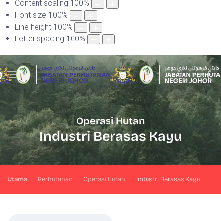
Content scaling
100
%
Font size
100
%
Line height
100
%
Letter spacing
100
%
Operasi Hutan
Industri Berasas Kayu
Utama
Perhutanan
Operasi Hutan
Industri Berasas Kayu