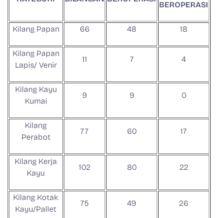
BEROPERASI
Kilang Papan
66
48
18
Kilang Papan
11
7
4
Lapis/ Venir
Kilang Kayu
9
9
0
Kumai
Kilang
77
60
17
Perabot
Kilang Kerja
102
80
22
Kayu
Kilang Kotak
75
49
26
Kayu/Pallet