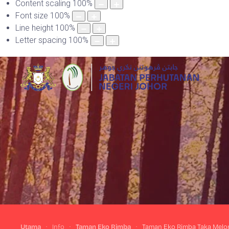
Content scaling
100
%
Font size
100
%
Line height
100
%
Letter spacing
100
%
Utama
Info
Taman Eko Rimba
Taman Eko Rimba Taka Melo