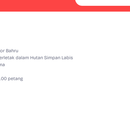
hor Bahru
erletak dalam Hutan Simpan Labis
ma
5.00 petang