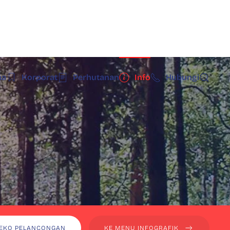
ma
Korporat
Perhutanan
Info
Hubungi
r
 EKO PELANCONGAN
KE MENU INFOGRAFIK