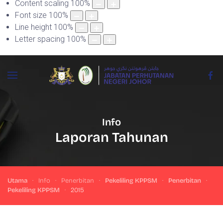
Content scaling
100
%
Font size
100
%
Line height
100
%
Letter spacing
100
%
Info
Laporan Tahunan
Utama
Info
Penerbitan
Pekeliling KPPSM
Penerbitan
Pekeliling KPPSM
2015